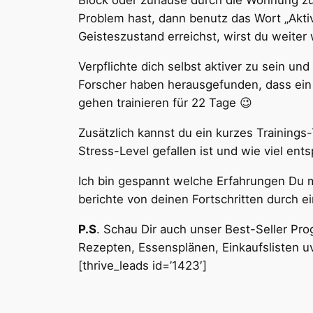
Block oder zuhause durch die Wohnung zu 
Problem hast, dann benutz das Wort „Aktiv
Geisteszustand erreichst, wirst du weite
Verpflichte dich selbst aktiver zu sein u
Forscher haben herausgefunden, dass e
gehen trainieren für 22 Tage 😉
Zusätzlich kannst du ein kurzes Trainings
Stress-Level gefallen ist und wie viel ents
Ich bin gespannt welche Erfahrungen Du mi
berichte von deinen Fortschritten durch 
P.S
. Schau Dir auch unser Best-Seller Pr
Rezepten, Essensplänen, Einkaufslisten u
[thrive_leads id=’1423′]