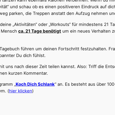
tanzen kann ebenfalls Kalorien verbennen. Wenn du mit 
ität“ und schau ob es einen positiveren Eindruck auf dic
r weg parken, die Treppen anstatt den Aufzug nehmen u
nd deine „Aktivitäten“ oder „Workouts“ für mindestens 2
in Mensch
ca. 21 Tage benötigt
um ein neues Verhalten z
-Tagebuch führen um deinen Fortschritt festzuhalten. Fr
pannter Du dich fühlst.
t uns nach dieser Zeit teilen kannst. Also: Triff die En
einen kurzen Kommentar.
ogramm „
Koch Dich Schlank
“ an. Es besteht aus über 10
vm. (
hier klicken
)