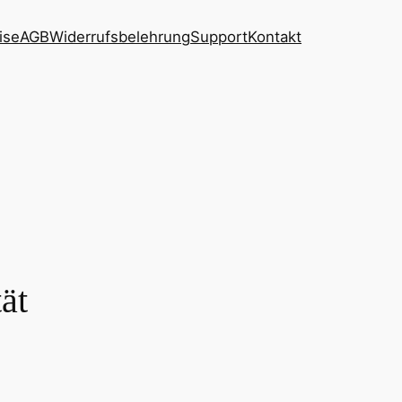
ise
AGB
Widerrufsbelehrung
Support
Kontakt
ät