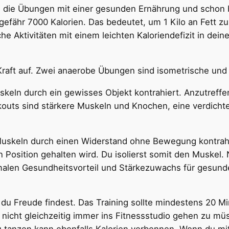
re die Übungen mit einer gesunden Ernährung und schon
fähr 7000 Kalorien. Das bedeutet, um 1 Kilo an Fett zu 
he Aktivitäten mit einem leichten Kaloriendefizit in dein
aft auf. Zwei anaerobe Übungen sind isometrische und
keln durch ein gewisses Objekt kontrahiert. Anzutreff
Workouts sind stärkere Muskeln und Knochen, eine verdic
uskeln durch einen Widerstand ohne Bewegung kontrahi
 Position gehalten wird. Du isolierst somit den Muskel.
len Gesundheitsvorteil und Stärkezuwachs für gesunde,
 Freude findest. Das Training sollte mindestens 20 Mi
 nicht gleichzeitig immer ins Fitnessstudio gehen zu mü