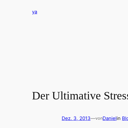
Zum
ya
Inhalt
springen
Der Ultimative Stress
Dez. 3, 2013
—
Daniel
in
Bl
von