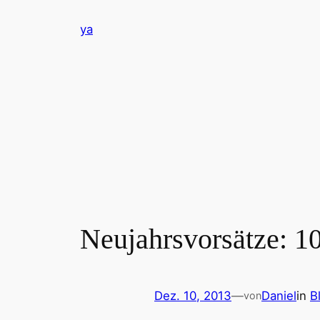
Zum
ya
Inhalt
springen
Neujahrsvorsätze: 10
Dez. 10, 2013
—
Daniel
in
B
von