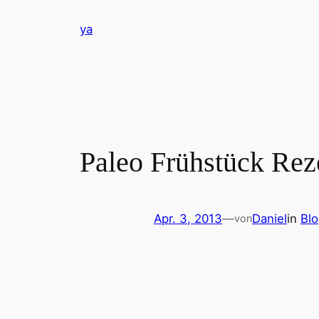
Zum
ya
Inhalt
springen
Paleo Frühstück Rez
Apr. 3, 2013
—
Daniel
in
Bl
von