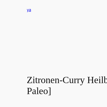
Zum
ya
Inhalt
springen
Zitronen-Curry Heil
Paleo]