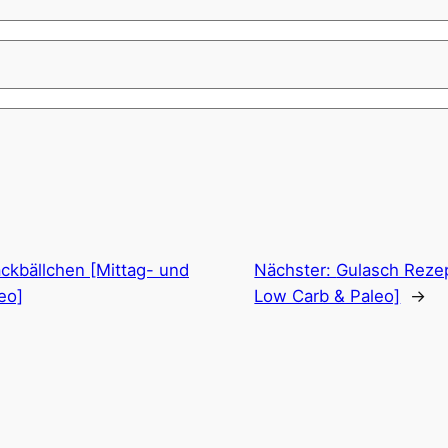
kbällchen [Mittag- und
Nächster:
Gulasch Reze
eo]
Low Carb & Paleo]
→