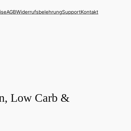
ise
AGB
Widerrufsbelehrung
Support
Kontakt
en, Low Carb &