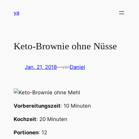
Zum
ya
Inhalt
springen
Keto-Brownie ohne Nüsse
Jan. 21, 2018
—
Daniel
von
Vorbereitungszeit
: 10 Minuten
Kochzeit
: 20 Minuten
Portionen
: 12