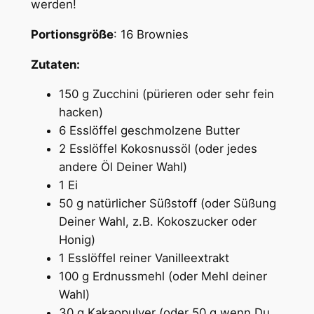
werden!
Portionsgröße
: 16 Brownies
Zutaten:
150 g Zucchini (pürieren oder sehr fein
hacken)
6 Esslöffel geschmolzene Butter
2 Esslöffel Kokosnussöl (oder jedes
andere Öl Deiner Wahl)
1 Ei
50 g natürlicher Süßstoff (oder Süßung
Deiner Wahl, z.B. Kokoszucker oder
Honig)
1 Esslöffel reiner Vanilleextrakt
100 g Erdnussmehl (oder Mehl deiner
Wahl)
30 g Kakaopulver (oder 50 g wenn Du